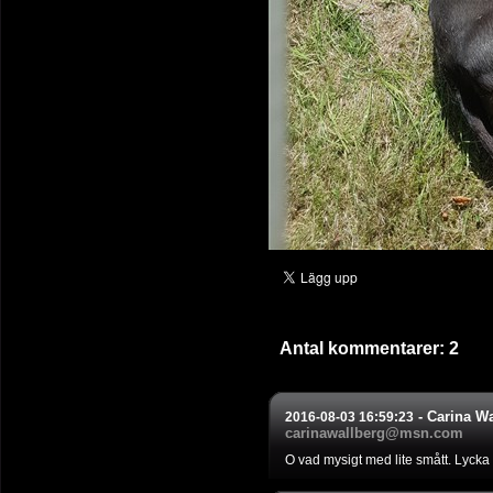
Antal kommentarer:
2
-
Carina Wa
2016-08-03 16:59:23
carinawallberg@msn.com
O vad mysigt med lite smått. Lycka t